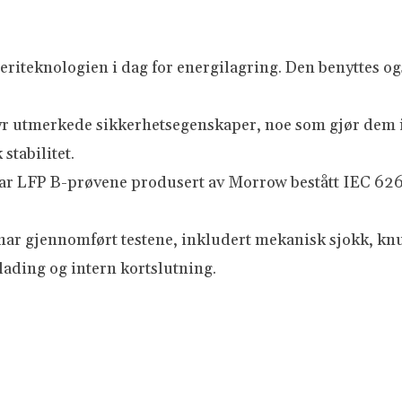
eriteknologien i dag for energilagring. Den benyttes og
byr utmerkede sikkerhetsegenskaper, noe som gjør dem i
stabilitet.
 har LFP B-prøvene produsert av Morrow bestått IEC 6
har gjennomført testene, inkludert mekanisk sjokk, kn
ading og intern kortslutning.