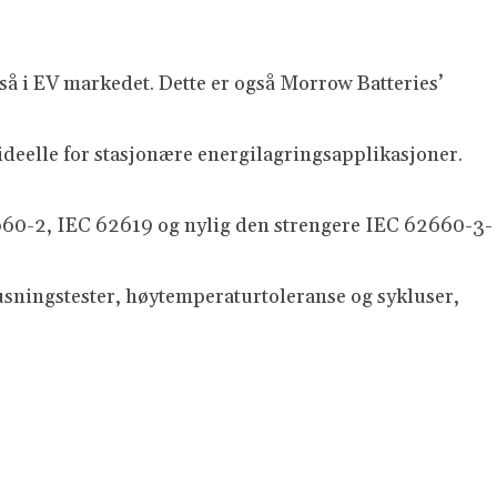
så i EV markedet. Dette er også Morrow Batteries’
deelle for stasjonære energilagringsapplikasjoner.
2660-2, IEC 62619 og nylig den strengere IEC 62660-3-
usningstester, høytemperaturtoleranse og sykluser,