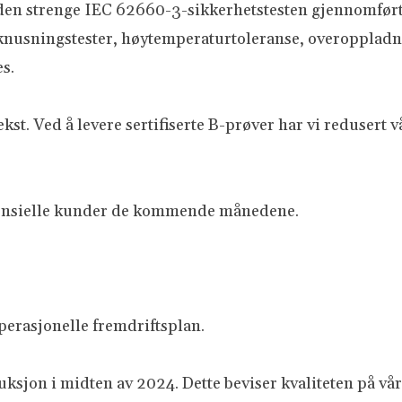
 den strenge IEC 62660-3-sikkerhetstesten gjennomført
nusningstester, høytemperaturtoleranse, overoppladnin
s.
t. Ved å levere sertifiserte B-prøver har vi redusert vår
tensielle kunder de kommende månedene.
perasjonelle fremdriftsplan.
uksjon i midten av 2024. Dette beviser kvaliteten på vår