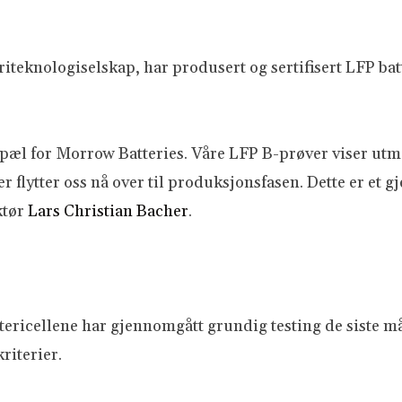
teknologiselskap, har produsert og sertifisert LFP batt
epæl for Morrow Batteries. Våre LFP B-prøver viser utm
ater flytter oss nå over til produksjonsfasen. Dette er 
ktør
Lars Christian Bacher
.
tericellene har gjennomgått grundig testing de siste m
riterier.