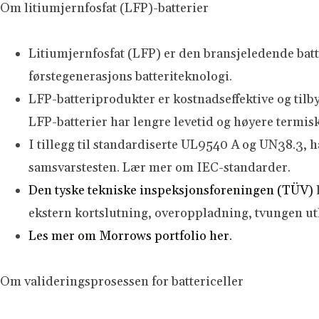
Om litiumjernfosfat (LFP)-batterier
Litiumjernfosfat (LFP) er den bransjeledende batt
førstegenerasjons batteriteknologi.
LFP-batteriprodukter er kostnadseffektive og til
LFP-batterier har lengre levetid og høyere termisk 
I tillegg til standardiserte UL9540 A og UN38.3,
samsvarstesten. Lær mer om IEC-standarder.
Den tyske tekniske inspeksjonsforeningen (TÜV)
ekstern kortslutning, overoppladning, tvungen utl
Les mer om Morrows portfolio her.
Om valideringsprosessen for battericeller