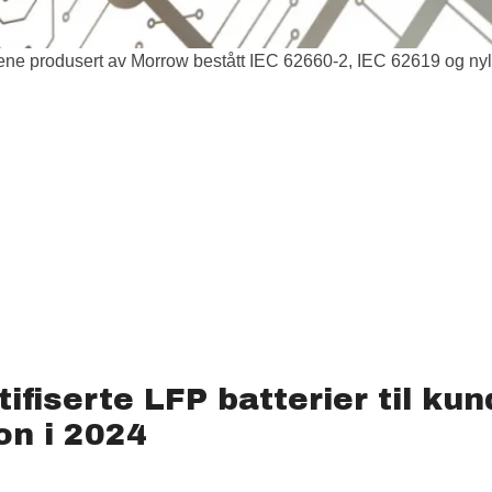
øvene produsert av Morrow bestått IEC 62660-2, IEC 62619 og n
fiserte LFP batterier til kund
on i 2024