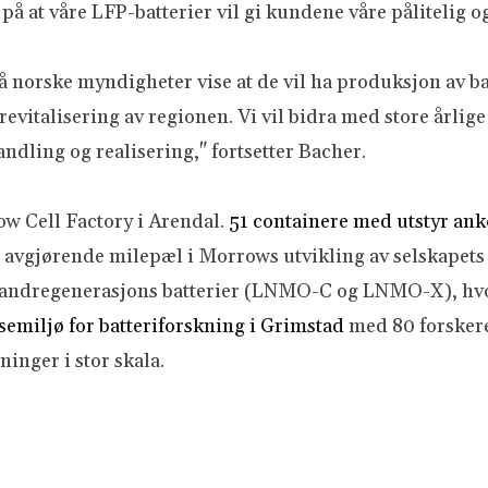
å at våre LFP-batterier vil gi kundene våre pålitelig og
 må norske myndigheter vise at de vil ha produksjon av 
vitalisering av regionen. Vi vil bidra med store årlige 
andling og realisering," fortsetter Bacher.
ow Cell Factory i Arendal.
51 containere med utstyr ank
vgjørende milepæl i Morrows utvikling av selskapets 
r andregenerasjons batterier (LNMO-C og LNMO-X), hvor 
emiljø for batteriforskning i Grimstad
med 80 forskere,
inger i stor skala.