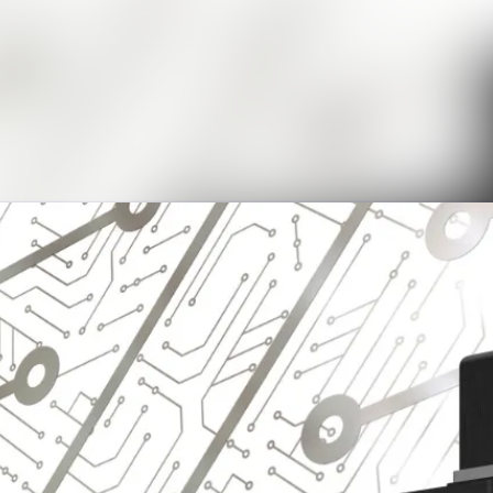
News archive
Media library
Events
Contact