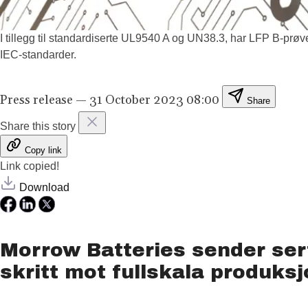
I tillegg til standardiserte UL9540 A og UN38.3, har LFP B-pr
IEC-standarder.
Press release
—
31 October 2023 08:00
Share
Share this story
Copy link
Link copied!
Download
Morrow Batteries sender serti
skritt mot fullskala produksj