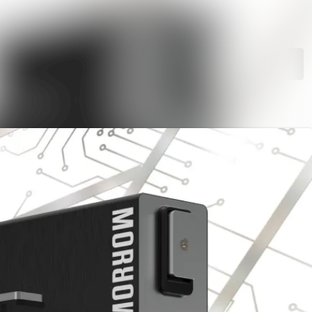
Search in newsroom
Follow
Following